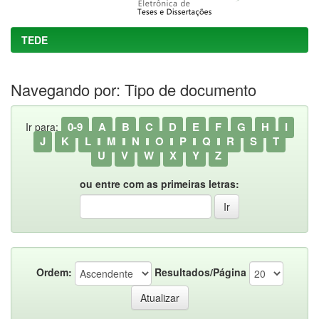
TEDE
Navegando por: Tipo de documento
0-9
A
B
C
D
E
F
G
H
I
Ir para:
J
K
L
M
N
O
P
Q
R
S
T
U
V
W
X
Y
Z
ou entre com as primeiras letras:
Ordem:
Resultados/Página