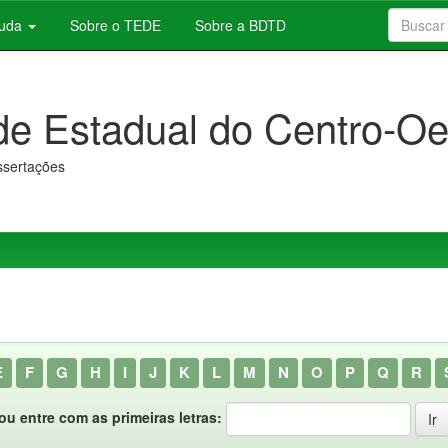
juda
Sobre o TEDE
Sobre a BDTD
de Estadual do Centro-Oe
issertações
E
F
G
H
I
J
K
L
M
N
O
P
Q
R
ou entre com as primeiras letras: