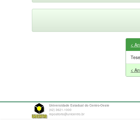
< An
Tes
< An
Universidade Estadual do Centro-Oeste
(42) 3621-1000
repositorio@unicentro.br