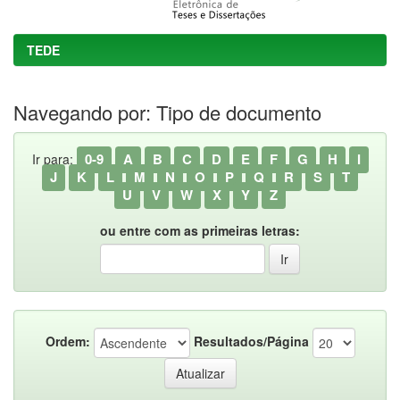
TEDE
Navegando por: Tipo de documento
0-9
A
B
C
D
E
F
G
H
I
Ir para:
J
K
L
M
N
O
P
Q
R
S
T
U
V
W
X
Y
Z
ou entre com as primeiras letras:
Ordem:
Resultados/Página