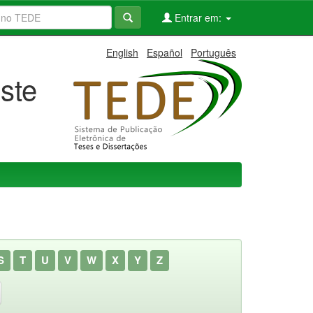
Entrar em:
English
Español
Português
ste
S
T
U
V
W
X
Y
Z