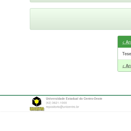
< An
Tes
< An
Universidade Estadual do Centro-Oeste
(42) 3621-1000
repositorio@unicentro.br