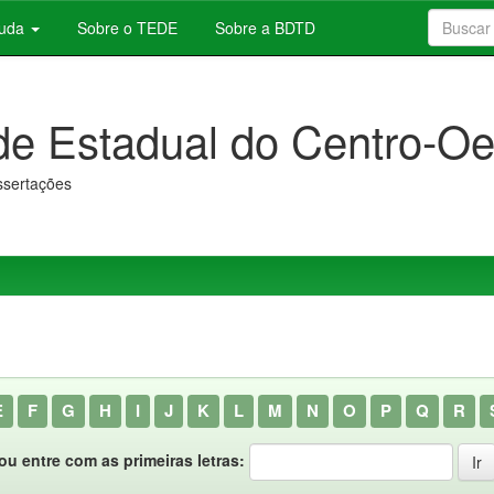
juda
Sobre o TEDE
Sobre a BDTD
de Estadual do Centro-Oe
issertações
E
F
G
H
I
J
K
L
M
N
O
P
Q
R
ou entre com as primeiras letras: