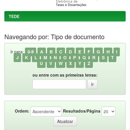
TEDE
Navegando por: Tipo de documento
0-9
A
B
C
D
E
F
G
H
I
Ir para:
J
K
L
M
N
O
P
Q
R
S
T
U
V
W
X
Y
Z
ou entre com as primeiras letras:
Ordem:
Resultados/Página