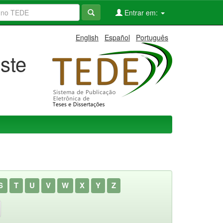
Entrar em:
English
Español
Português
ste
S
T
U
V
W
X
Y
Z