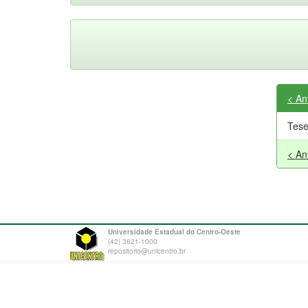
< An
Tes
< An
Universidade Estadual do Centro-Oeste
(42) 3621-1000
repositorio@unicentro.br