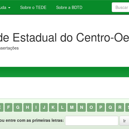
juda
Sobre o TEDE
Sobre a BDTD
de Estadual do Centro-Oe
issertações
E
F
G
H
I
J
K
L
M
N
O
P
Q
R
ou entre com as primeiras letras: