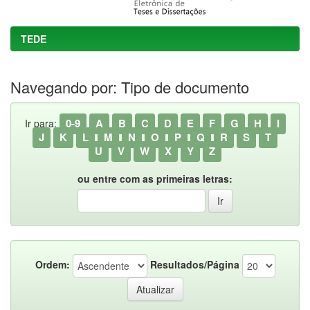
TEDE
Navegando por: Tipo de documento
0-9
A
B
C
D
E
F
G
H
I
Ir para:
J
K
L
M
N
O
P
Q
R
S
T
U
V
W
X
Y
Z
ou entre com as primeiras letras:
Ordem:
Resultados/Página