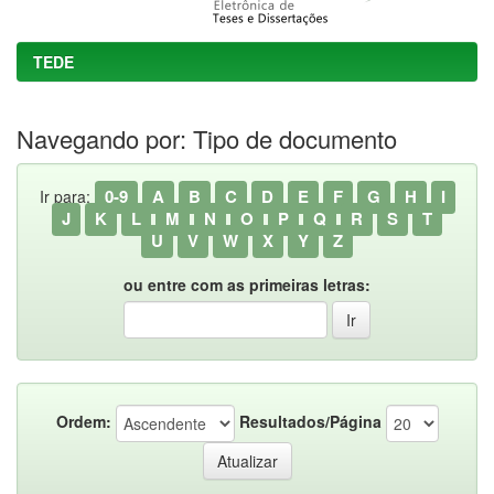
TEDE
Navegando por: Tipo de documento
0-9
A
B
C
D
E
F
G
H
I
Ir para:
J
K
L
M
N
O
P
Q
R
S
T
U
V
W
X
Y
Z
ou entre com as primeiras letras:
Ordem:
Resultados/Página