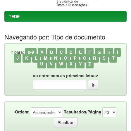
TEDE
Navegando por: Tipo de documento
0-9
A
B
C
D
E
F
G
H
I
Ir para:
J
K
L
M
N
O
P
Q
R
S
T
U
V
W
X
Y
Z
ou entre com as primeiras letras:
Ordem:
Resultados/Página