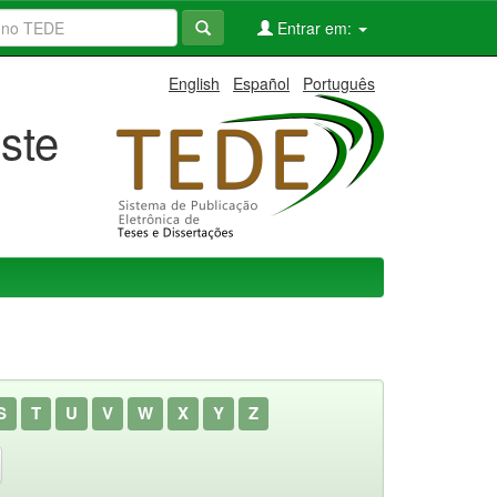
Entrar em:
English
Español
Português
ste
S
T
U
V
W
X
Y
Z