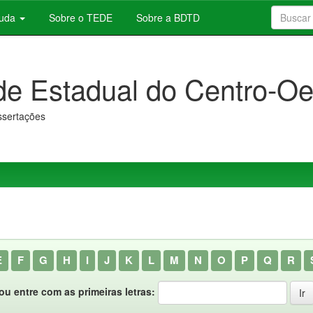
juda
Sobre o TEDE
Sobre a BDTD
de Estadual do Centro-Oe
issertações
E
F
G
H
I
J
K
L
M
N
O
P
Q
R
ou entre com as primeiras letras: