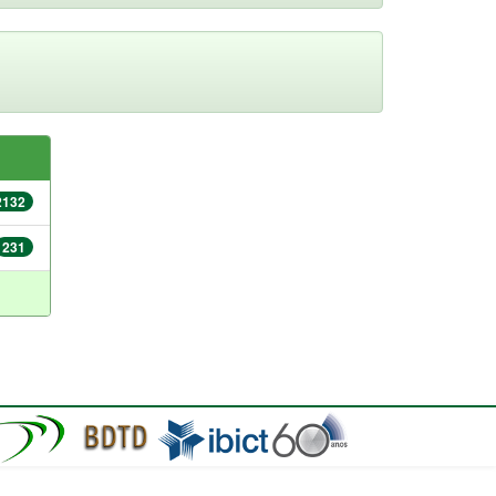
2132
231