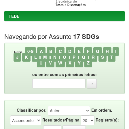
TEDE
Navegando por Assunto
17 SDGs
0-9
A
B
C
D
E
F
G
H
I
Ir para:
J
K
L
M
N
O
P
Q
R
S
T
U
V
W
X
Y
Z
ou entre com as primeiras letras:
Classificar por:
Em ordem:
Resultados/Página
Registro(s):