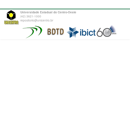
Universidade Estadual do Centro-Oeste
(42) 3621-1000
repositorio@unicentro.br