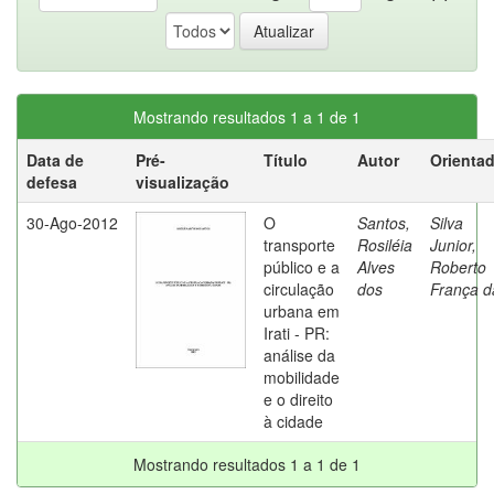
Mostrando resultados 1 a 1 de 1
Data de
Pré-
Título
Autor
Orienta
defesa
visualização
30-Ago-2012
O
Santos,
Silva
transporte
Rosiléia
Junior,
público e a
Alves
Roberto
circulação
dos
França d
urbana em
Irati - PR:
análise da
mobilidade
e o direito
à cidade
Mostrando resultados 1 a 1 de 1