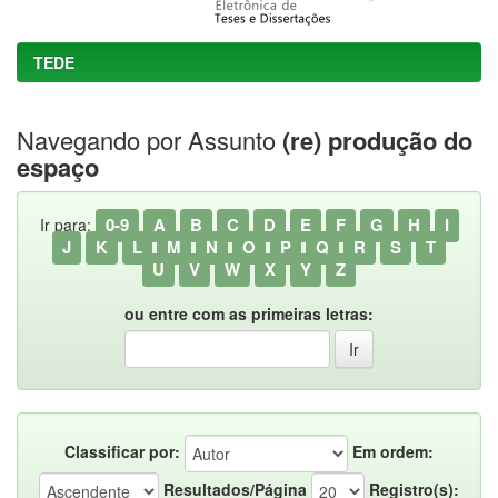
TEDE
Navegando por Assunto
(re) produção do
espaço
0-9
A
B
C
D
E
F
G
H
I
Ir para:
J
K
L
M
N
O
P
Q
R
S
T
U
V
W
X
Y
Z
ou entre com as primeiras letras:
Classificar por:
Em ordem:
Resultados/Página
Registro(s):