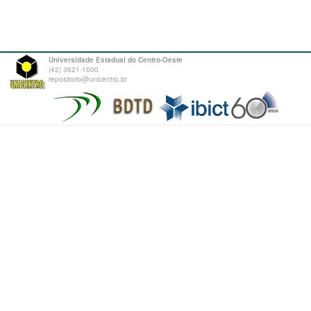
Universidade Estadual do Centro-Oeste
(42) 3621-1000
repositorio@unicentro.br