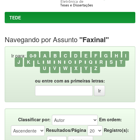
TEDE
Navegando por Assunto
"Faxinal"
0-9
A
B
C
D
E
F
G
H
I
Ir para:
J
K
L
M
N
O
P
Q
R
S
T
U
V
W
X
Y
Z
ou entre com as primeiras letras:
Classificar por:
Em ordem:
Resultados/Página
Registro(s):