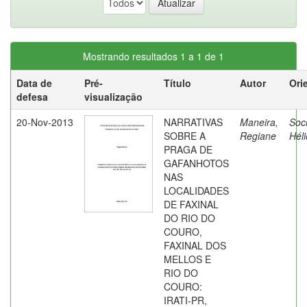
Mostrando resultados 1 a 1 de 1
Data de
Pré-
Título
Autor
Ori
defesa
visualização
20-Nov-2013
NARRATIVAS
Maneira,
Soc
SOBRE A
Regiane
Héli
PRAGA DE
GAFANHOTOS
NAS
LOCALIDADES
DE FAXINAL
DO RIO DO
COURO,
FAXINAL DOS
MELLOS E
RIO DO
COURO:
IRATI-PR,