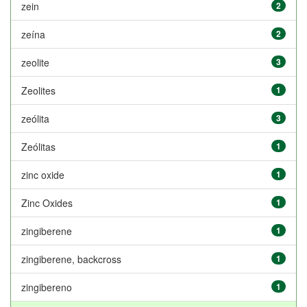
zein
2
zeína
2
zeolite
3
Zeolites
1
zeólita
3
Zeólitas
1
zinc oxide
1
Zinc Oxides
1
zingiberene
1
zingiberene, backcross
1
zingibereno
1