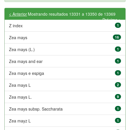
< Anterior
Mostrando resultados 13331 a 13350 de 13369
Próximo >
Z index
1
Zea mays
16
Zea mays (L.)
1
Zea mays and ear
1
Zea mays e espiga
1
Zea mays L
2
Zea mays L.
9
Zea mays subsp. Saccharata
1
Zea mayz L
1