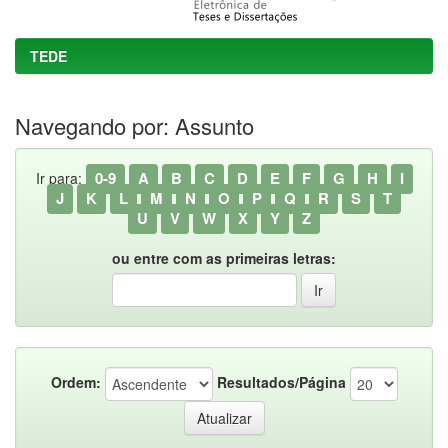
TEDE
Navegando por: Assunto
0-9
A
B
C
D
E
F
G
H
I
Ir para:
J
K
L
M
N
O
P
Q
R
S
T
U
V
W
X
Y
Z
ou entre com as primeiras letras:
Ordem:
Resultados/Página