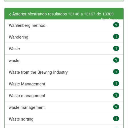
< Anterior
Mostrando resultados 13148 a 13167 de 13369
Próximo >
Wahlenberg method.
1
Wandering
1
Waste
1
waste
1
Waste from the Brewing Industry
1
Waste Management
1
Waste management
1
waste management
1
Waste sorting
1