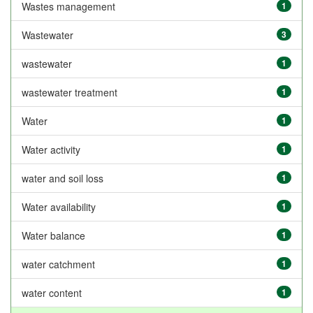
Wastes management
1
Wastewater
3
wastewater
1
wastewater treatment
1
Water
1
Water activity
1
water and soil loss
1
Water availability
1
Water balance
1
water catchment
1
water content
1