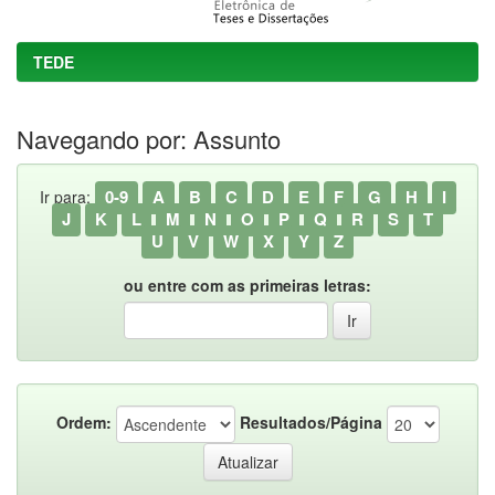
TEDE
Navegando por: Assunto
0-9
A
B
C
D
E
F
G
H
I
Ir para:
J
K
L
M
N
O
P
Q
R
S
T
U
V
W
X
Y
Z
ou entre com as primeiras letras:
Ordem:
Resultados/Página