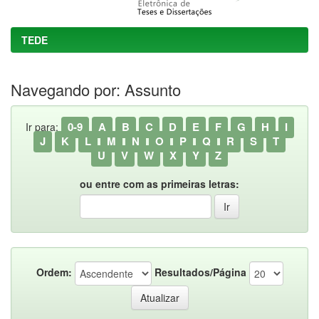
TEDE
Navegando por: Assunto
0-9
A
B
C
D
E
F
G
H
I
Ir para:
J
K
L
M
N
O
P
Q
R
S
T
U
V
W
X
Y
Z
ou entre com as primeiras letras:
Ordem:
Resultados/Página