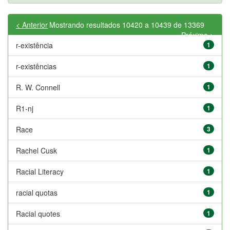
< Anterior
Mostrando resultados 10420 a 10439 de 13369
Próximo >
r-existência
1
r-existências
1
R. W. Connell
1
R1-nj
1
Race
3
Rachel Cusk
1
Racial Literacy
1
racial quotas
1
Racial quotes
1