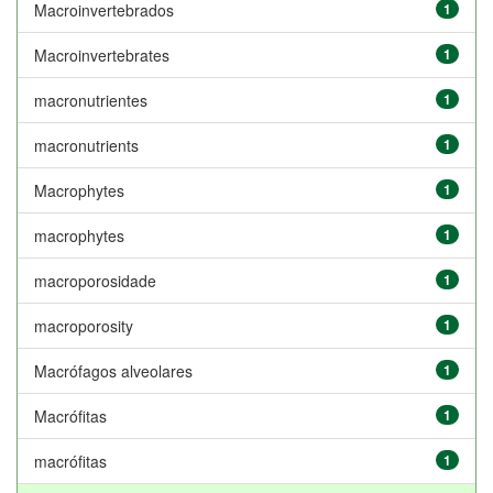
Macroinvertebrados
1
Macroinvertebrates
1
macronutrientes
1
macronutrients
1
Macrophytes
1
macrophytes
1
macroporosidade
1
macroporosity
1
Macrófagos alveolares
1
Macrófitas
1
macrófitas
1