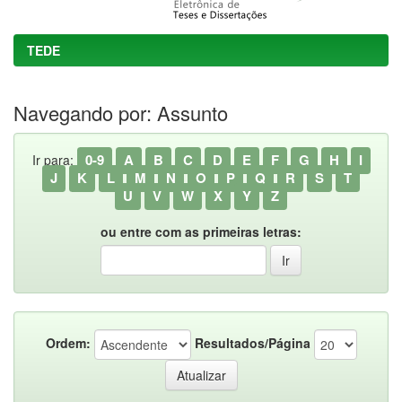
TEDE
Navegando por: Assunto
0-9
A
B
C
D
E
F
G
H
I
Ir para:
J
K
L
M
N
O
P
Q
R
S
T
U
V
W
X
Y
Z
ou entre com as primeiras letras:
Ordem:
Resultados/Página