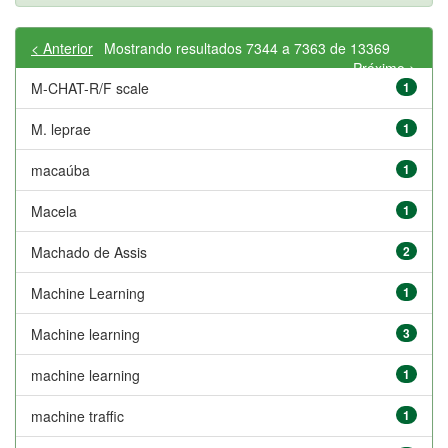
< Anterior
Mostrando resultados 7344 a 7363 de 13369
Próximo >
M-CHAT-R/F scale
1
M. leprae
1
macaúba
1
Macela
1
Machado de Assis
2
Machine Learning
1
Machine learning
3
machine learning
1
machine traffic
1