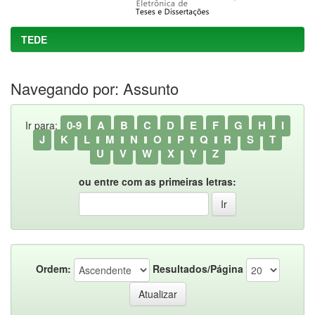
TEDE
Navegando por: Assunto
0-9
A
B
C
D
E
F
G
H
I
Ir para:
J
K
L
M
N
O
P
Q
R
S
T
U
V
W
X
Y
Z
ou entre com as primeiras letras:
Ordem:
Resultados/Página