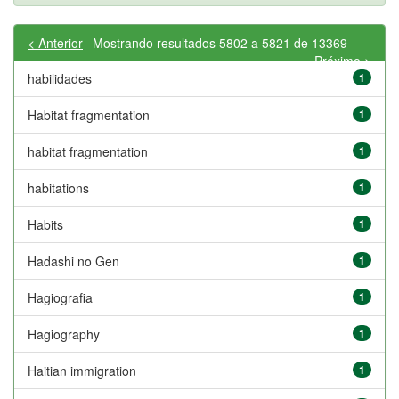
< Anterior
Mostrando resultados 5802 a 5821 de 13369
Próximo >
habilidades
1
Habitat fragmentation
1
habitat fragmentation
1
habitations
1
Habits
1
Hadashi no Gen
1
Hagiografia
1
Hagiography
1
Haitian immigration
1