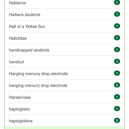
Haitianos
1
Haitians students
1
Half of a Yellow Sun
1
Halictidae
1
handicapped students
1
handout
1
Hanging mercury drop electrode
1
hanging mercury drop electrode
2
Hanseníase
1
haptoglobin
1
haptoglobina
2