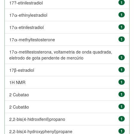
17?-etinilestradiol
1
17α-ethinylestradiol
1
17α-etinilestradiol
1
17α-methyltestosterone
1
17α-metiltestosterona, voltametria de onda quadrada,
eletrodo de gota pendente de mercúrio
1
17β-estradiol
1
1H NMR
1
2 Cubatao
1
2 Cubatão
1
2,2-bis(4-hidroxifenil)propano
1
2,2-bis(4-hydroxyphenyl)propane
1