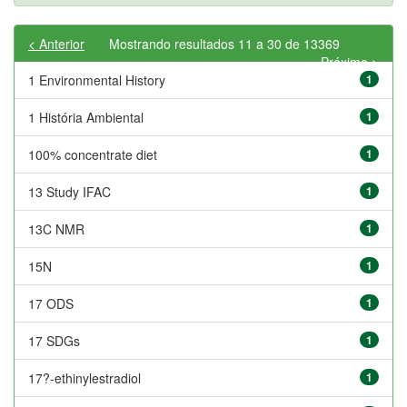
< Anterior
Mostrando resultados 11 a 30 de 13369
Próximo >
1 Environmental History
1
1 História Ambiental
1
100% concentrate diet
1
13 Study IFAC
1
13C NMR
1
15N
1
17 ODS
1
17 SDGs
1
17?-ethinylestradiol
1