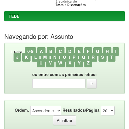
TEDE
Navegando por: Assunto
0-9
A
B
C
D
E
F
G
H
I
Ir para:
J
K
L
M
N
O
P
Q
R
S
T
U
V
W
X
Y
Z
ou entre com as primeiras letras:
Ordem:
Resultados/Página