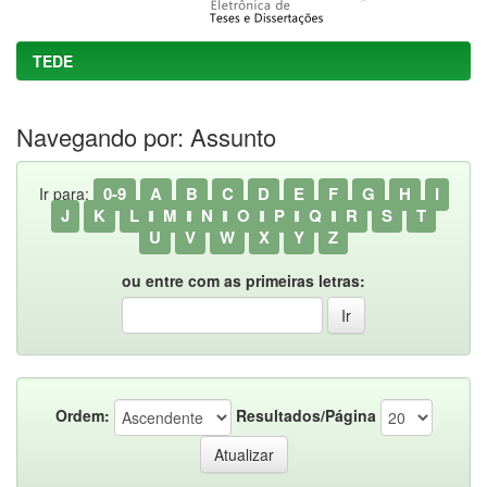
TEDE
Navegando por: Assunto
0-9
A
B
C
D
E
F
G
H
I
Ir para:
J
K
L
M
N
O
P
Q
R
S
T
U
V
W
X
Y
Z
ou entre com as primeiras letras:
Ordem:
Resultados/Página