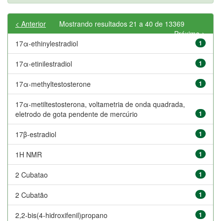
< Anterior
Mostrando resultados 21 a 40 de 13369
Próximo >
17α-ethinylestradiol
1
17α-etinilestradiol
1
17α-methyltestosterone
1
17α-metiltestosterona, voltametria de onda quadrada,
eletrodo de gota pendente de mercúrio
1
17β-estradiol
1
1H NMR
1
2 Cubatao
1
2 Cubatão
1
2,2-bis(4-hidroxifenil)propano
1