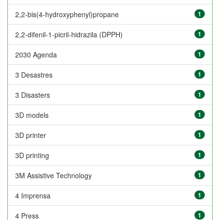
2,2-bis(4-hydroxyphenyl)propane
1
2,2-difenil-1-picril-hidrazila (DPPH)
1
2030 Agenda
1
3 Desastres
1
3 Disasters
1
3D models
1
3D printer
1
3D printing
1
3M Assistive Technology
1
4 Imprensa
1
4 Press
1