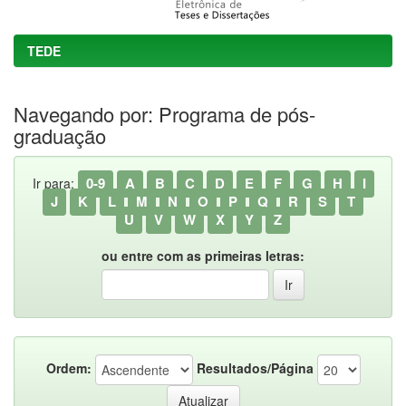
TEDE
Navegando por: Programa de pós-
graduação
0-9
A
B
C
D
E
F
G
H
I
Ir para:
J
K
L
M
N
O
P
Q
R
S
T
U
V
W
X
Y
Z
ou entre com as primeiras letras:
Ordem:
Resultados/Página