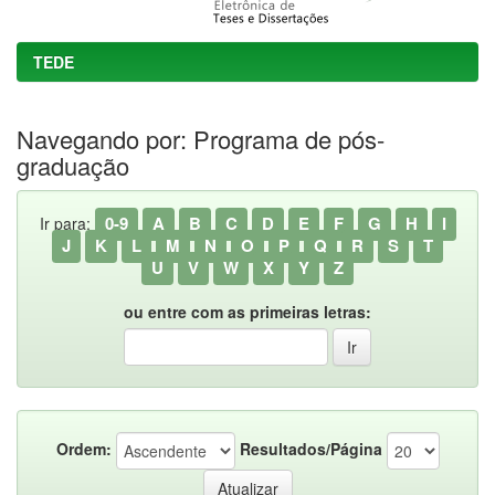
TEDE
Navegando por: Programa de pós-
graduação
0-9
A
B
C
D
E
F
G
H
I
Ir para:
J
K
L
M
N
O
P
Q
R
S
T
U
V
W
X
Y
Z
ou entre com as primeiras letras:
Ordem:
Resultados/Página