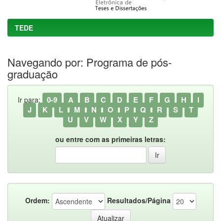
TEDE
Navegando por: Programa de pós-
graduação
0-9
A
B
C
D
E
F
G
H
I
Ir para:
J
K
L
M
N
O
P
Q
R
S
T
U
V
W
X
Y
Z
ou entre com as primeiras letras:
Ordem:
Resultados/Página