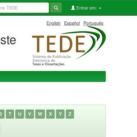
Entrar em:
English
Español
Português
ste
S
T
U
V
W
X
Y
Z