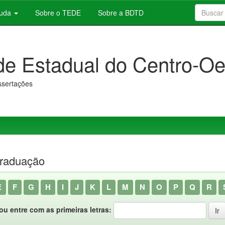
juda
Sobre o TEDE
Sobre a BDTD
de Estadual do Centro-Oe
issertações
graduação
E
F
G
H
I
J
K
L
M
N
O
P
Q
R
ou entre com as primeiras letras: