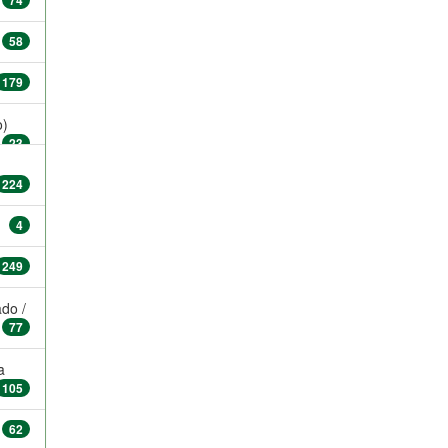
74
58
179
o)
23
224
4
249
do /
77
a
105
62