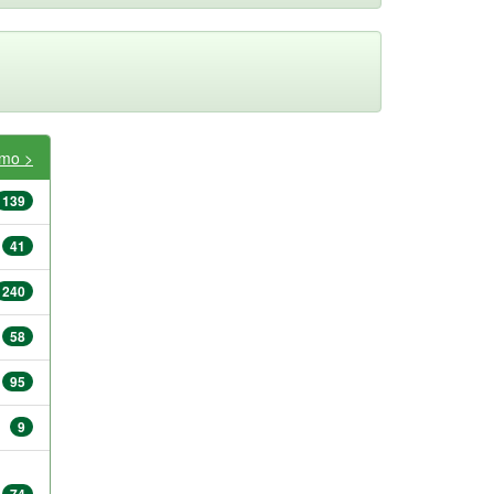
imo >
139
41
240
58
95
9