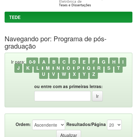
TEDE
Navegando por: Programa de pós-
graduação
0-9
A
B
C
D
E
F
G
H
I
Ir para:
J
K
L
M
N
O
P
Q
R
S
T
U
V
W
X
Y
Z
ou entre com as primeiras letras:
Ordem:
Resultados/Página