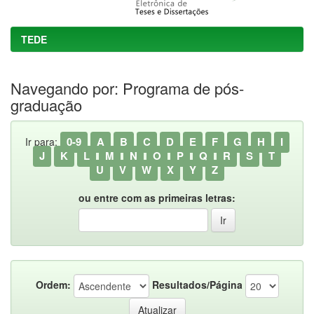
TEDE
Navegando por: Programa de pós-
graduação
0-9
A
B
C
D
E
F
G
H
I
Ir para:
J
K
L
M
N
O
P
Q
R
S
T
U
V
W
X
Y
Z
ou entre com as primeiras letras:
Ordem:
Resultados/Página