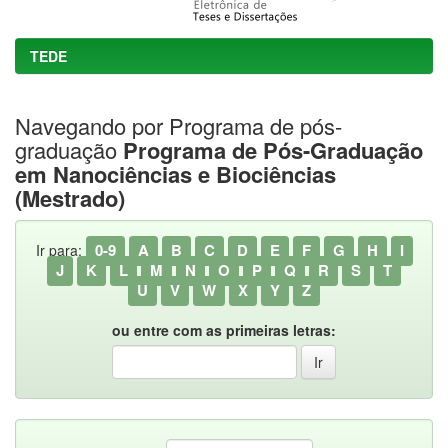
TEDE
Navegando por Programa de pós-
graduação
Programa de Pós-Graduação
em Nanociências e Biociências
(Mestrado)
0-9
A
B
C
D
E
F
G
H
I
Ir para:
J
K
L
M
N
O
P
Q
R
S
T
U
V
W
X
Y
Z
ou entre com as primeiras letras: