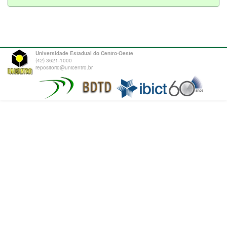
Universidade Estadual do Centro-Oeste
(42) 3621-1000
repositorio@unicentro.br