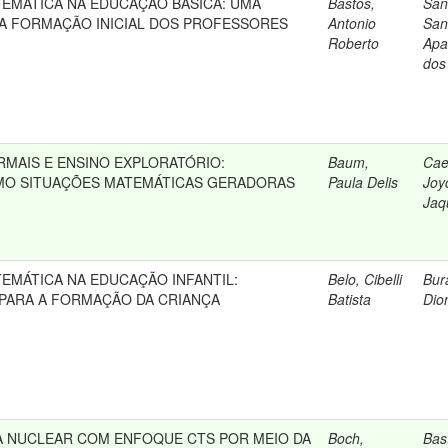
MÁTICA NA EDUCAÇÃO BÁSICA: UMA
Bastos,
San
A FORMAÇÃO INICIAL DOS PROFESSORES
Antonio
San
Roberto
Apa
dos
RMAIS E ENSINO EXPLORATÓRIO:
Baum,
Cae
MO SITUAÇÕES MATEMÁTICAS GERADORAS
Paula Delis
Joy
Jaq
MÁTICA NA EDUCAÇÃO INFANTIL:
Belo, Cibelli
Bur
PARA A FORMAÇÃO DA CRIANÇA
Batista
Dio
CA NUCLEAR COM ENFOQUE CTS POR MEIO DA
Boch,
Bas