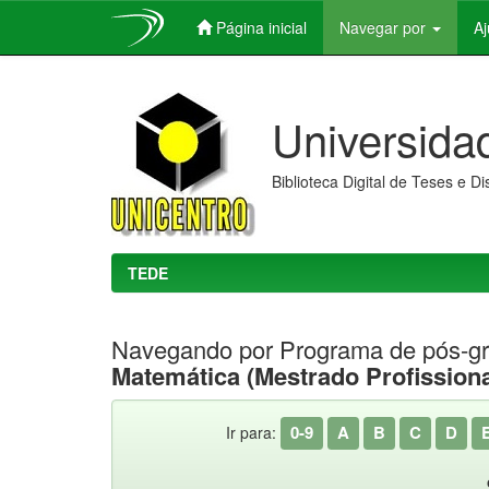
Página inicial
Navegar por
A
Skip
navigation
Universida
Biblioteca Digital de Teses e D
TEDE
Navegando por Programa de pós-g
Matemática (Mestrado Profissiona
0-9
A
B
C
D
Ir para: