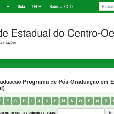
juda
Sobre o TEDE
Sobre a BDTD
de Estadual do Centro-Oe
issertações
raduação
Programa de Pós-Graduação em En
l)
E
F
G
H
I
J
K
L
M
N
O
P
Q
R
ou entre com as primeiras letras: