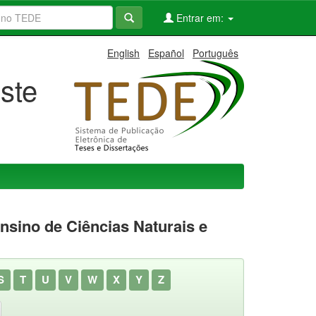
Entrar em:
English
Español
Português
ste
sino de Ciências Naturais e
S
T
U
V
W
X
Y
Z