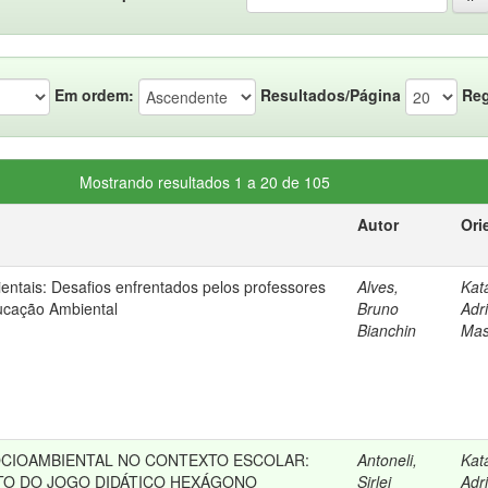
Em ordem:
Resultados/Página
Reg
Mostrando resultados 1 a 20 de 105
Autor
Ori
ientais: Desafios enfrentados pelos professores
Alves,
Kat
ucação Ambiental
Bruno
Adr
Bianchin
Mas
CIOAMBIENTAL NO CONTEXTO ESCOLAR:
Antoneli,
Kat
TO DO JOGO DIDÁTICO HEXÁGONO
Sirlei
Adr