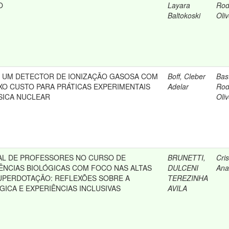
O
Layara
Rod
Baltokoski
Oliv
 UM DETECTOR DE IONIZAÇÃO GASOSA COM
Boff, Cleber
Bas
IXO CUSTO PARA PRÁTICAS EXPERIMENTAIS
Adelar
Rod
ÍSICA NUCLEAR
Oliv
AL DE PROFESSORES NO CURSO DE
BRUNETTI,
Cri
IÊNCIAS BIOLÓGICAS COM FOCO NAS ALTAS
DULCENI
Ana
SUPERDOTAÇÃO: REFLEXÕES SOBRE A
TEREZINHA
GICA E EXPERIÊNCIAS INCLUSIVAS
AVILA