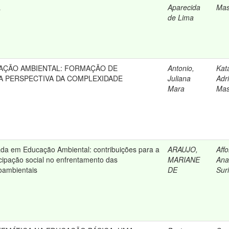
L
Aparecida
Mas
de Lima
CAÇÃO AMBIENTAL: FORMAÇÃO DE
Antonio,
Kat
 PERSPECTIVA DA COMPLEXIDADE
Juliana
Adr
Mara
Mas
da em Educação Ambiental: contribuições para a
ARAUJO,
Aff
icipação social no enfrentamento das
MARIANE
Ana
oambientais
DE
Sur