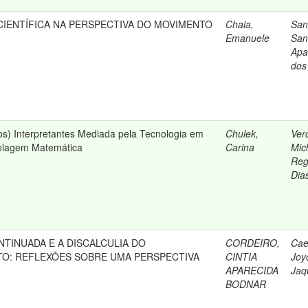
CIENTÍFICA NA PERSPECTIVA DO MOVIMENTO
Chaia,
San
Emanuele
San
Apa
dos
s) Interpretantes Mediada pela Tecnologia em
Chulek,
Ver
elagem Matemática
Carina
Mic
Reg
Dia
TINUADA E A DISCALCULIA DO
CORDEIRO,
Cae
O: REFLEXÕES SOBRE UMA PERSPECTIVA
CINTIA
Joy
APARECIDA
Jaq
BODNAR