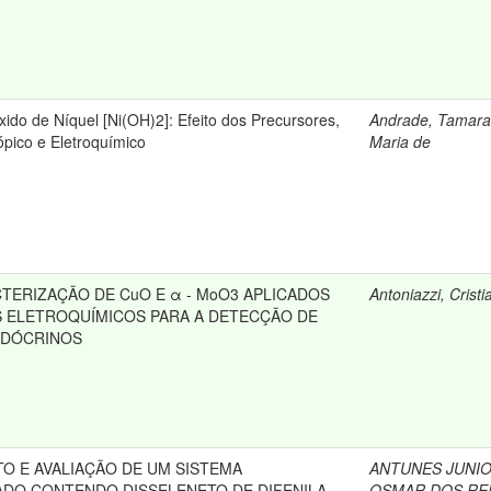
xido de Níquel [Ni(OH)2]: Efeito dos Precursores,
Andrade, Tamara
pico e Eletroquímico
Maria de
CTERIZAÇÃO DE CuO E α - MoO3 APLICADOS
Antoniazzi, Cristi
 ELETROQUÍMICOS PARA A DETECÇÃO DE
NDÓCRINOS
O E AVALIAÇÃO DE UM SISTEMA
ANTUNES JUNIO
DO CONTENDO DISSELENETO DE DIFENILA
OSMAR DOS RE