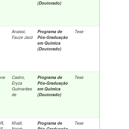
(Doutorado)
Anaissi,
Programa de
Tese
Fauze Jacó
Pós-Graduação
em Química
(Doutorado)
ane
Castro,
Programa de
Tese
Eryza
Pós-Graduação
Guimarães
em Química
de
(Doutorado)
R,
Khalil,
Programa de
Tese
IS
Najeh
Pós-Graduação