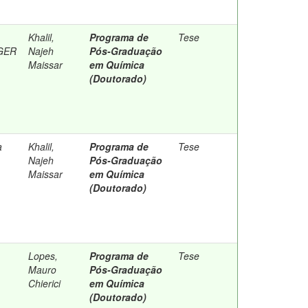
Khalil,
Programa de
Tese
GER
Najeh
Pós-Graduação
Maissar
em Química
(Doutorado)
a
Khalil,
Programa de
Tese
Najeh
Pós-Graduação
Maissar
em Química
(Doutorado)
Lopes,
Programa de
Tese
Mauro
Pós-Graduação
Chierici
em Química
(Doutorado)