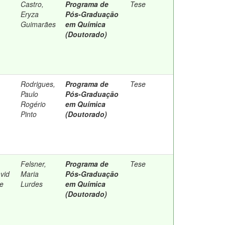
Castro,
Programa de
Tese
Eryza
Pós-Graduação
Guimarães
em Química
(Doutorado)
Rodrigues,
Programa de
Tese
Paulo
Pós-Graduação
Rogério
em Química
Pinto
(Doutorado)
Felsner,
Programa de
Tese
vid
Maria
Pós-Graduação
de
Lurdes
em Química
(Doutorado)