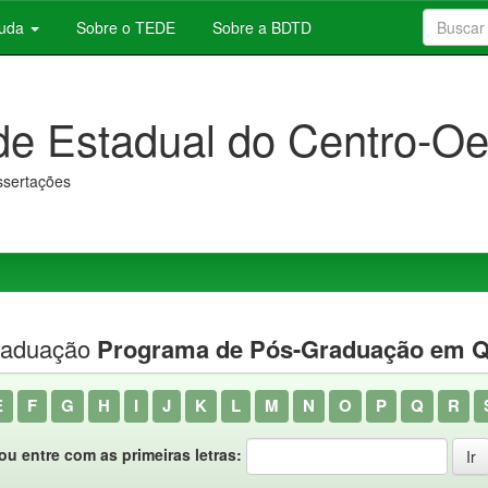
juda
Sobre o TEDE
Sobre a BDTD
de Estadual do Centro-Oe
issertações
raduação
Programa de Pós-Graduação em Q
E
F
G
H
I
J
K
L
M
N
O
P
Q
R
ou entre com as primeiras letras: