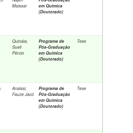
Maissar
em Química
(Doutorado)
Quináia,
Programa de
Tese
Sueli
Pós-Graduação
Pércio
em Química
(Doutorado)
A
Anaissi,
Programa de
Tese
Fauze Jacó
Pós-Graduação
em Química
(Doutorado)