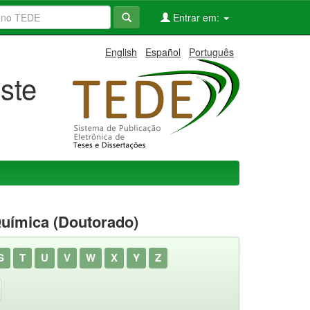
Entrar em:
English
Español
Português
ste
uímica (Doutorado)
S
T
U
V
W
X
Y
Z