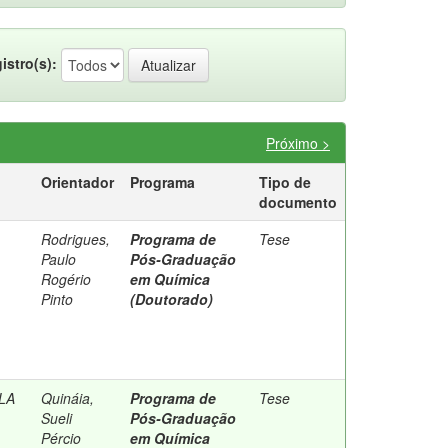
istro(s):
Próximo >
Orientador
Programa
Tipo de
documento
Rodrigues,
Programa de
Tese
Paulo
Pós-Graduação
Rogério
em Química
Pinto
(Doutorado)
LA
Quináia,
Programa de
Tese
Sueli
Pós-Graduação
Pércio
em Química