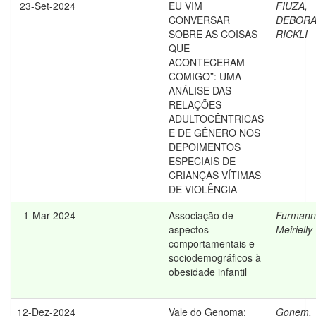
23-Set-2024
EU VIM
FIUZA,
CONVERSAR
DEBOR
SOBRE AS COISAS
RICKLI
QUE
ACONTECERAM
COMIGO”: UMA
ANÁLISE DAS
RELAÇÕES
ADULTOCÊNTRICAS
E DE GÊNERO NOS
DEPOIMENTOS
ESPECIAIS DE
CRIANÇAS VÍTIMAS
DE VIOLÊNCIA
1-Mar-2024
Associação de
Furmann
aspectos
Meirielly
comportamentais e
sociodemográficos à
obesidade infantil
12-Dez-2024
Vale do Genoma:
Gonem,