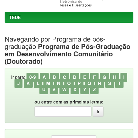
TEDE
Navegando por Programa de pós-
graduação
Programa de Pós-Graduação
em Desenvolvimento Comunitário
(Doutorado)
0-9
A
B
C
D
E
F
G
H
I
Ir para:
J
K
L
M
N
O
P
Q
R
S
T
U
V
W
X
Y
Z
ou entre com as primeiras letras: