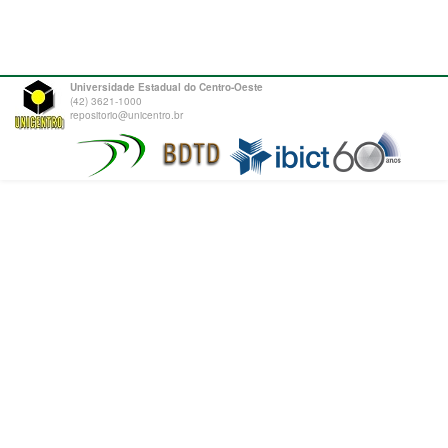
Universidade Estadual do Centro-Oeste
(42) 3621-1000
repositorio@unicentro.br