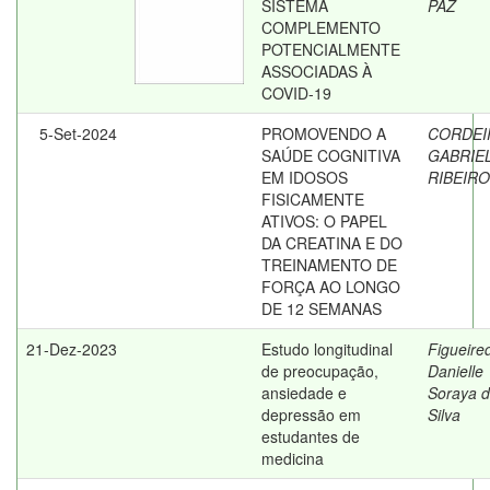
SISTEMA
PAZ
COMPLEMENTO
POTENCIALMENTE
ASSOCIADAS À
COVID-19
5-Set-2024
PROMOVENDO A
CORDEI
SAÚDE COGNITIVA
GABRIE
EM IDOSOS
RIBEIRO
FISICAMENTE
ATIVOS: O PAPEL
DA CREATINA E DO
TREINAMENTO DE
FORÇA AO LONGO
DE 12 SEMANAS
21-Dez-2023
Estudo longitudinal
Figueire
de preocupação,
Danielle
ansiedade e
Soraya 
depressão em
Silva
estudantes de
medicina