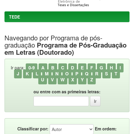
TEDE
Navegando por Programa de pós-
graduação
Programa de Pós-Graduação
em Letras (Doutorado)
0-9
A
B
C
D
E
F
G
H
I
Ir para:
J
K
L
M
N
O
P
Q
R
S
T
U
V
W
X
Y
Z
ou entre com as primeiras letras:
Classificar por:
Em ordem: