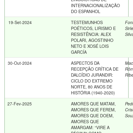
INTERNACIONALIZAÇÃO
DO ESPANHOL
19-Set-2024
TESTEMUNHOS
Fon
POÉTICOS, LIRISMO E
Sirl
RESISTÊNCIA: ALEX
Silv
POLARI, AGOSTINHO
NETO E XOSÉ LOIS
GARCÍA
30-Out-2024
ASPECTOS DA
Mac
RECEPÇÃO CRÍTICA DE
Rôm
DALCÍDIO JURANDIR:
Ribe
CICLO DO EXTREMO
NORTE, 80 ANOS DE
HISTÓRIA (1940-2020)
27-Fev-2025
AMORES QUE MATAM,
Ped
AMORES QUE FEREM,
Cris
AMORES QUE DOEM,
Sou
AMORES QUE
AMARGAM: “VIRE A