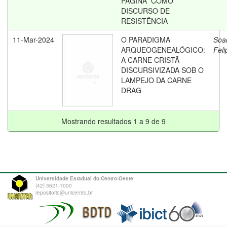
PÁGINA” COMO
DISCURSO DE
RESISTÊNCIA
11-Mar-2024
O PARADIGMA
Soa
ARQUEOGENEALÓGICO:
Feli
A CARNE CRISTÃ
DISCURSIVIZADA SOB O
LAMPEJO DA CARNE
DRAG
Mostrando resultados 1 a 9 de 9
Universidade Estadual do Centro-Oeste
(42) 3621-1000
repositorio@unicentro.br