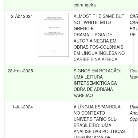
estrangeira
2-Abr-2024
ALMOST THE SAME BUT
CAR
NOT WHITE: MITO
CAR
GREGO E
FIL
DRAMATURGIA DE
DE
AUTORIA NEGRA EM
OBRAS PÓS-COLONIAIS
EM LÍNGUA INGLESA NO
CARIBE E NA ÁFRICA
28-Fev-2025
SIGNOS EM ROTAÇÃO:
Cos
UMA LEITURA
Mar
INTERSEMIÓTICA DA
OBRA DE ADRIANA
VAREJÃO
1-Jul-2024
A LÍNGUA ESPANHOLA
Dall
NO CONTEXTO
Anel
UNIVERSITÁRIO SUL-
Cope
BRASILEIRO: UMA
ANÁLISE DAS POLÍTICAS
LINGUÍSTICAS DE