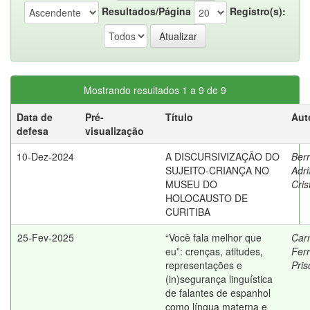
Resultados/Página
Registro(s):
Mostrando resultados 1 a 9 de 9
Data de
Pré-
Título
Aut
defesa
visualização
10-Dez-2024
A DISCURSIVIZAÇÃO DO
Ber
SUJEITO-CRIANÇA NO
Adr
MUSEU DO
Cris
HOLOCAUSTO DE
CURITIBA
25-Fev-2025
“Você fala melhor que
Carr
eu”: crenças, atitudes,
Fer
representações e
Pris
(in)segurança linguística
de falantes de espanhol
como língua materna e