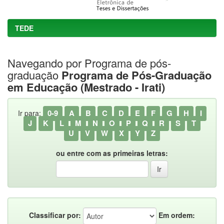
TEDE
Navegando por Programa de pós-
graduação
Programa de Pós-Graduação
em Educação (Mestrado - Irati)
0-9
A
B
C
D
E
F
G
H
I
Ir para:
J
K
L
M
N
O
P
Q
R
S
T
U
V
W
X
Y
Z
ou entre com as primeiras letras:
Classificar por:
Em ordem: