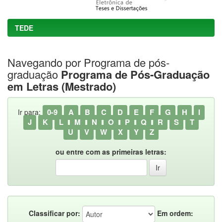
TEDE
Navegando por Programa de pós-
graduação
Programa de Pós-Graduação
em Letras (Mestrado)
0-9
A
B
C
D
E
F
G
H
I
Ir para:
J
K
L
M
N
O
P
Q
R
S
T
U
V
W
X
Y
Z
ou entre com as primeiras letras:
Classificar por:
Em ordem: