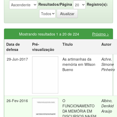
Resultados/Página
Registro(s):
Mostrando resultados 1 a 20 de 224
Próximo >
Data de
Pré-
Título
Autor
defesa
visualização
29-Jun-2017
As artimanhas da
Achre,
memória em Wilson
Simone
Bueno
Pinheiro
26-Fev-2016
O
Albino,
FUNCIONAMENTO
Denikid
DA MEMÓRIA EM
Araújo
DISCURSOS NA/EM