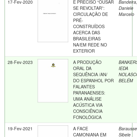
17-Fev-2020
É PRECISO “OUSAR
Bandeira
SE REVOLTAR”:
Daniele
CIRCULAÇÃO DE
Marcelo
PRÉ-
CONSTRUÍDOS
ACERCA DAS
BRASILEIRAS
NA/EM REDE NO
EXTERIOR
28-Fev-2023
A PRODUÇÃO
BANKER
ORAL DA
IEDA
SEQUÊNCIA /AN/
NOLASC
DO ESPANHOL POR
BELÉM
FALANTES
PARANAENSES:
UMA ANÁLISE
ACÚSTICA VIA
CONSCIÊNCIA
FONOLÓGICA
19-Fev-2021
A FACE
Barausse
CAMONIANA EM
Sibele