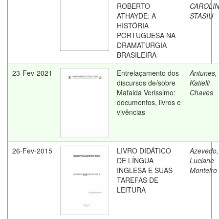
ROBERTO
CAROLI
ATHAYDE: A
STASIU
HISTÓRIA
PORTUGUESA NA
DRAMATURGIA
BRASILEIRA
23-Fev-2021
Entrelaçamento dos
Antunes,
discursos de/sobre
Katielli
Mafalda Verissimo:
Chaves
documentos, livros e
vivências
26-Fev-2015
LIVRO DIDÁTICO
Azevedo,
DE LÍNGUA
Luciane
INGLESA E SUAS
Monteiro
TAREFAS DE
LEITURA