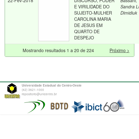
22-Fev-2018
DISCURSO, PODER
Bassani,
E VIRILIDADE DO
Sandra L
SUJEITO-MULHER
Dimidiuk
CAROLINA MARIA
DE JESUS EM
QUARTO DE
DESPEJO
Mostrando resultados 1 a 20 de 224
Próximo >
Universidade Estadual do Centro-Oeste
(42) 3621-1000
repositorio@unicentro.br