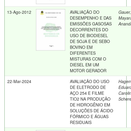
13-Ago-2012
AVALIAÇÃO DO
Gauer,
DESEMPENHO E DAS
Mayar
EMISSÕES GASOSAS
Anand
DECORRENTES DO
USO DE BIODIESEL
DE SOJA E DE SEBO
BOVINO EM
DIFERENTES
MISTURAS COM O
DIESEL EM UM
MOTOR GERADOR
22-Mar-2024
AVALIAÇÃO DO USO
Hagem
DE ELETRODO DE
Eduar
AÇO 254 E FILME
Caroli
TIO2 NA PRODUÇÃO
Schere
DE HIDROGÊNIO EM
SOLUÇÕES DE ÁCIDO
FÓRMICO E ÁGUAS
RESIDUAIS