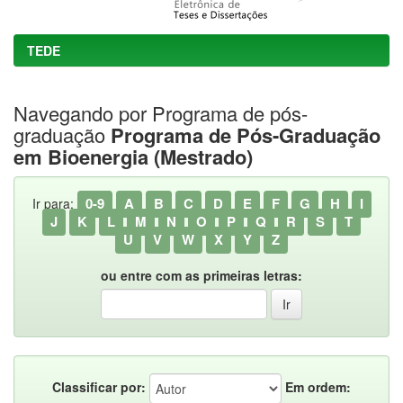
TEDE
Navegando por Programa de pós-
graduação
Programa de Pós-Graduação
em Bioenergia (Mestrado)
0-9
A
B
C
D
E
F
G
H
I
Ir para:
J
K
L
M
N
O
P
Q
R
S
T
U
V
W
X
Y
Z
ou entre com as primeiras letras:
Classificar por:
Em ordem: