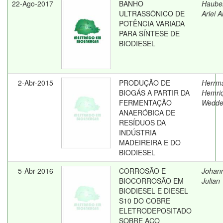
22-Ago-2017
BANHO
Hauber
ULTRASSÔNICO DE
Arlei A
POTÊNCIA VARIADA
PARA SÍNTESE DE
BIODIESEL
2-Abr-2015
PRODUÇÃO DE
Herrm
BIOGÁS A PARTIR DA
Hemri
FERMENTAÇÃO
Wedde
ANAERÓBICA DE
RESÍDUOS DA
INDÚSTRIA
MADEIREIRA E DO
BIODIESEL
5-Abr-2016
CORROSÃO E
Johan
BIOCORROSÃO EM
Julian
BIODIESEL E DIESEL
S10 DO COBRE
ELETRODEPOSITADO
SOBRE AÇO