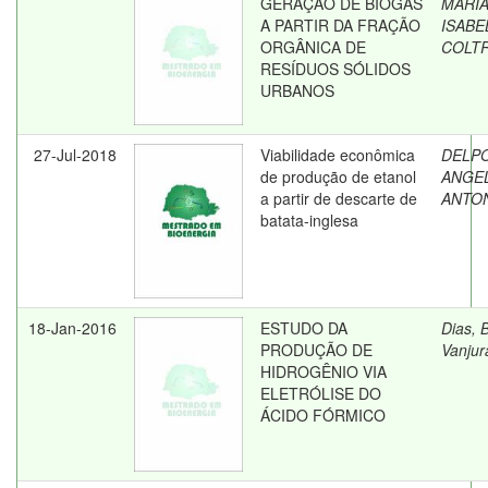
GERAÇÃO DE BIOGÁS
MARI
A PARTIR DA FRAÇÃO
ISABE
ORGÂNICA DE
COLT
RESÍDUOS SÓLIDOS
URBANOS
27-Jul-2018
Viabilidade econômica
DELP
de produção de etanol
ANGE
a partir de descarte de
ANTO
batata-inglesa
18-Jan-2016
ESTUDO DA
Dias, 
PRODUÇÃO DE
Vanjur
HIDROGÊNIO VIA
ELETRÓLISE DO
ÁCIDO FÓRMICO