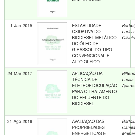
1-Jan-2015
ESTABILIDADE
Berbel
OXIDATIVA DO
Lariss
BIODIESEL METÁLICO
Oliveir
DO ÓLEO DE
GIRASSOL DO TIPO
CONVENCIONAL E
ALTO OLEICO
24-Mar-2017
APLICAÇÃO DA
Bittenc
TÉCNICA DE
Lucas
ELETROFLOCULAÇÃO
Aparec
PARA O TRATAMENTO
DO EFLUENTE DO
BIODIESEL
31-Ago-2016
AVALIAÇÃO DAS
Bortolu
PROPRIEDADES
Camil
ENERGÉTICAS E
Malher