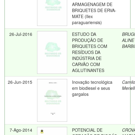
ARMAGENAGEM DE
BRIQUETES DE ERVA-
MATE (Ilex
paraguariensis)
26-Jul-2016
ESTUDO DA
BRUG
PRODUÇÃO DE
ALINE
BRIQUETES COM
BARBI
RESÍDUOS DA
INDÚSTRIA DE
CARVÃO COM
AGLUTINANTES
26-Jun-2015
Inovação tecnológica
Camilo
em biodiesel e seus
Meriel
gargalos
7-Ago-2014
POTENCIAL DE
CROV