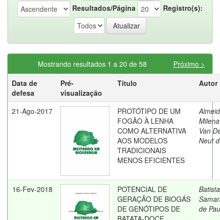
Resultados/Página
Registro(s):
Mostrando resultados 1 a 20 de 58
Próximo >
Data de
Pré-
Título
Autor
defesa
visualização
21-Ago-2017
PROTÓTIPO DE UM
Almeid
FOGÃO À LENHA
Milena
COMO ALTERNATIVA
Van D
AOS MODELOS
Neut d
TRADICIONAIS
MENOS EFICIENTES
16-Fev-2018
POTENCIAL DE
Batista
GERAÇÃO DE BIOGÁS
Saman
DE GENÓTIPOS DE
de Pau
BATATA-DOCE