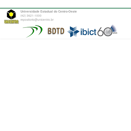
Universidade Estadual do Centro-Oeste
(42) 3621-1000
repositorio@unicentro.br