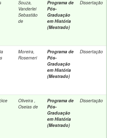
s
Souza,
Programa de
Dissertação
Vanderlei
Pós-
Sebastião
Graduação
de
em História
(Mestrado)
ia
Moreira,
Programa de
Dissertação
as
Rosemeri
Pós-
Graduação
em História
(Mestrado)
óice
Oliveira ,
Programa de
Dissertação
Oseias de
Pós-
Graduação
em História
(Mestrado)