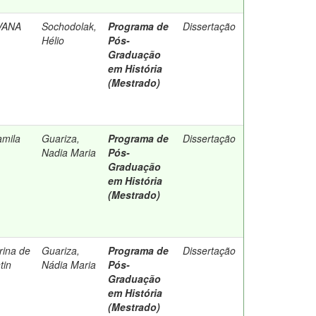
VANA
Sochodolak,
Programa de
Dissertação
Hélio
Pós-
Graduação
em História
(Mestrado)
amila
Guariza,
Programa de
Dissertação
Nadia Maria
Pós-
Graduação
em História
(Mestrado)
rina de
Guariza,
Programa de
Dissertação
tin
Nádia Maria
Pós-
Graduação
em História
(Mestrado)