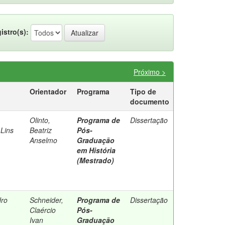
istro(s):
Próximo >
Orientador
Programa
Tipo de
documento
Olinto,
Programa de
Dissertação
Lins
Beatriz
Pós-
Anselmo
Graduação
em História
(Mestrado)
dro
Schneider,
Programa de
Dissertação
Claércio
Pós-
Ivan
Graduação