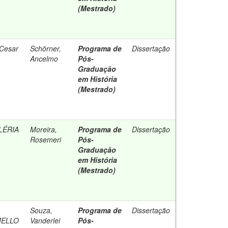
(Mestrado)
 Cesar
Schörner,
Programa de
Dissertação
Ancelmo
Pós-
Graduação
em História
(Mestrado)
LÉRIA
Moreira,
Programa de
Dissertação
Rosemeri
Pós-
Graduação
em História
(Mestrado)
Souza,
Programa de
Dissertação
MELLO
Vanderlei
Pós-