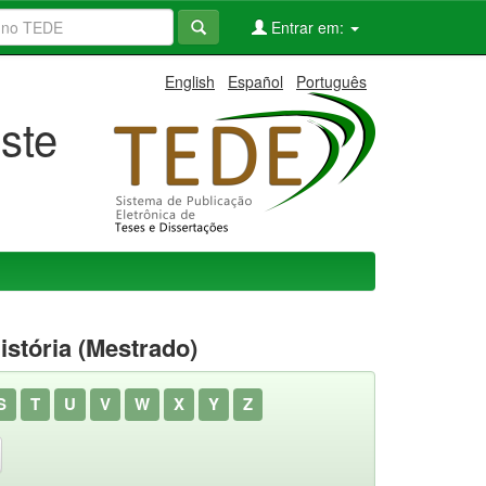
Entrar em:
English
Español
Português
ste
stória (Mestrado)
S
T
U
V
W
X
Y
Z