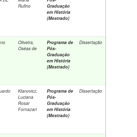
Rufino
Graduação
em História
(Mestrado)
uno
Oliveira,
Programa de
Dissertação
Oséas de
Pós-
Graduação
em História
(Mestrado)
uardo
Klanovicz,
Programa de
Dissertação
Luciana
Pós-
Rosar
Graduação
Fornazari
em História
(Mestrado)