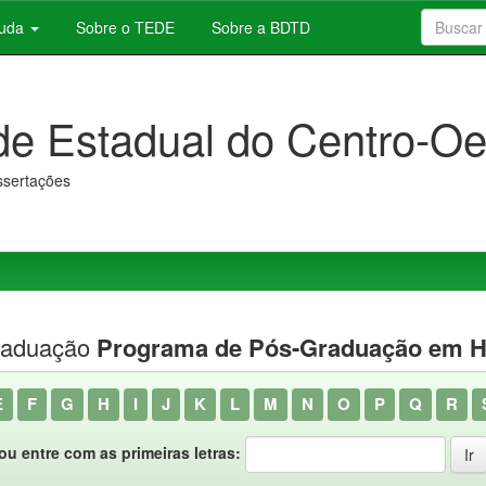
juda
Sobre o TEDE
Sobre a BDTD
de Estadual do Centro-Oe
issertações
raduação
Programa de Pós-Graduação em Hi
E
F
G
H
I
J
K
L
M
N
O
P
Q
R
ou entre com as primeiras letras: