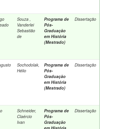
ago
Souza ,
Programa de
Dissertação
teado
Vanderlei
Pós-
Sebastião
Graduação
de
em História
(Mestrado)
gusto
Sochodolak,
Programa de
Dissertação
Hélio
Pós-
Graduação
em História
(Mestrado)
go
Schneider,
Programa de
Dissertação
Claércio
Pós-
Ivan
Graduação
em História