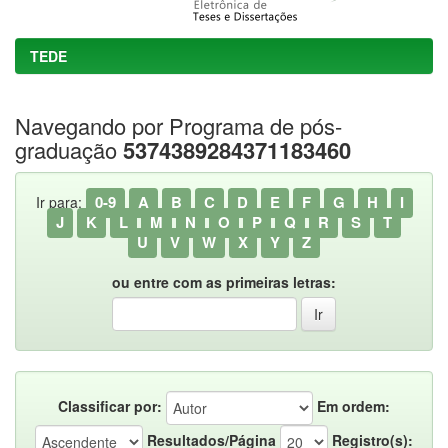
TEDE
Navegando por Programa de pós-
graduação
5374389284371183460
0-9
A
B
C
D
E
F
G
H
I
Ir para:
J
K
L
M
N
O
P
Q
R
S
T
U
V
W
X
Y
Z
ou entre com as primeiras letras:
Classificar por:
Em ordem:
Resultados/Página
Registro(s):