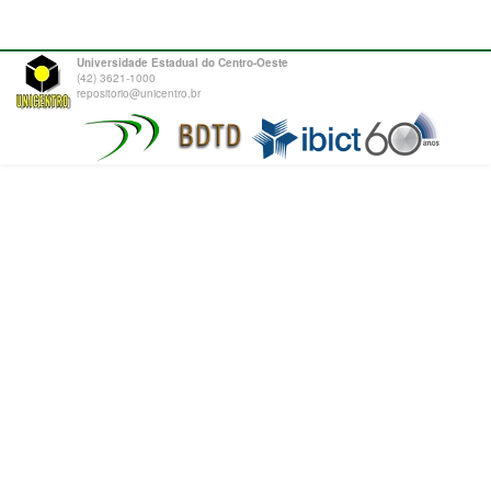
Universidade Estadual do Centro-Oeste
(42) 3621-1000
repositorio@unicentro.br