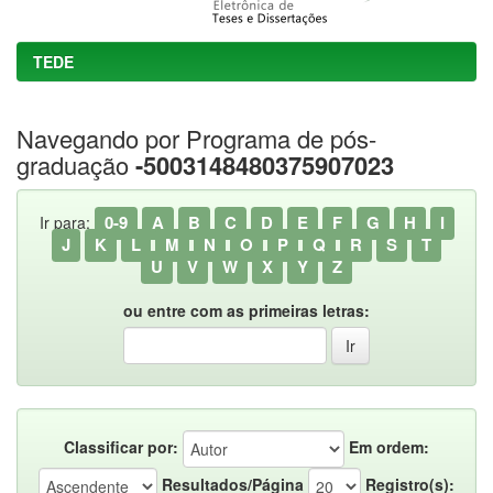
TEDE
Navegando por Programa de pós-
graduação
-5003148480375907023
0-9
A
B
C
D
E
F
G
H
I
Ir para:
J
K
L
M
N
O
P
Q
R
S
T
U
V
W
X
Y
Z
ou entre com as primeiras letras:
Classificar por:
Em ordem:
Resultados/Página
Registro(s):