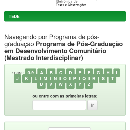
TEDE
Navegando por Programa de pós-
graduação
Programa de Pós-Graduação
em Desenvolvimento Comunitário
(Mestrado Interdisciplinar)
0-9
A
B
C
D
E
F
G
H
I
Ir para:
J
K
L
M
N
O
P
Q
R
S
T
U
V
W
X
Y
Z
ou entre com as primeiras letras: