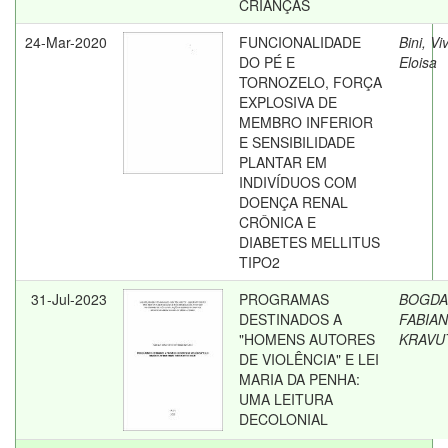
CRIANÇAS
24-Mar-2020
FUNCIONALIDADE
Bini, Vi
DO PÉ E
Eloisa
TORNOZELO, FORÇA
EXPLOSIVA DE
MEMBRO INFERIOR
E SENSIBILIDADE
PLANTAR EM
INDIVÍDUOS COM
DOENÇA RENAL
CRÔNICA E
DIABETES MELLITUS
TIPO2
31-Jul-2023
PROGRAMAS
BOGDA
DESTINADOS A
FABIA
"HOMENS AUTORES
KRAVU
DE VIOLÊNCIA" E LEI
MARIA DA PENHA:
UMA LEITURA
DECOLONIAL