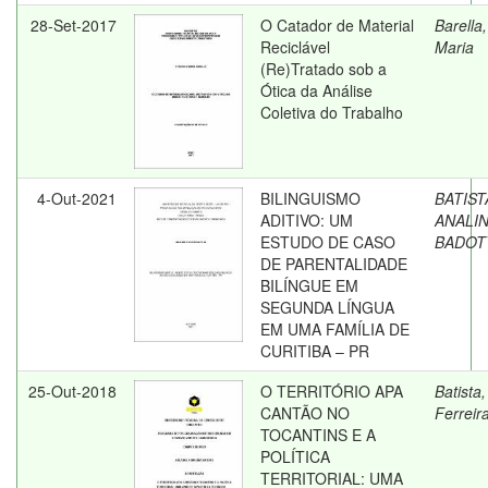
28-Set-2017
O Catador de Material
Barella,
Reciclável
Maria
(Re)Tratado sob a
Ótica da Análise
Coletiva do Trabalho
4-Out-2021
BILINGUISMO
BATIST
ADITIVO: UM
ANALI
ESTUDO DE CASO
BADOT
DE PARENTALIDADE
BILÍNGUE EM
SEGUNDA LÍNGUA
EM UMA FAMÍLIA DE
CURITIBA – PR
25-Out-2018
O TERRITÓRIO APA
Batista
CANTÃO NO
Ferreir
TOCANTINS E A
POLÍTICA
TERRITORIAL: UMA