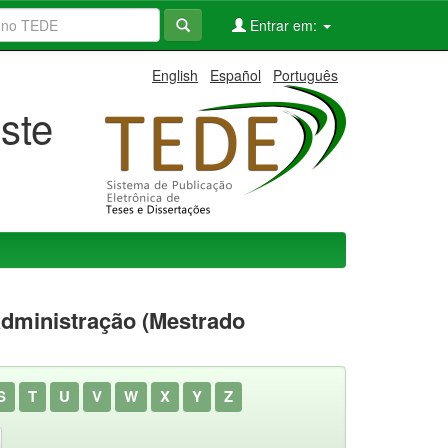
Entrar em:
English
Español
Português
ste
dministração (Mestrado
S
T
U
V
W
X
Y
Z