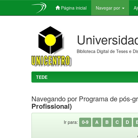
Página inicial
Navegar por
A
Skip
navigation
Universida
Biblioteca Digital de Teses e D
TEDE
Navegando por Programa de pós-g
Profissional)
0-9
A
B
C
D
Ir para: