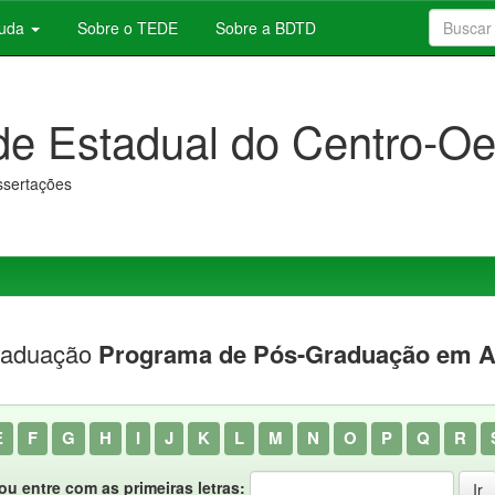
juda
Sobre o TEDE
Sobre a BDTD
de Estadual do Centro-Oe
issertações
raduação
Programa de Pós-Graduação em A
E
F
G
H
I
J
K
L
M
N
O
P
Q
R
ou entre com as primeiras letras: