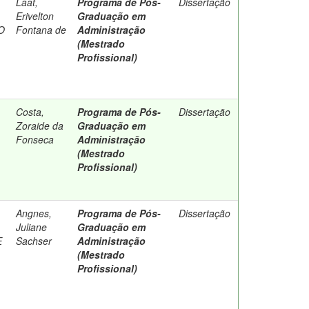
Laat,
Programa de Pós-
Dissertação
Erivelton
Graduação em
O
Fontana de
Administração
(Mestrado
Profissional)
Costa,
Programa de Pós-
Dissertação
Zoraide da
Graduação em
Fonseca
Administração
(Mestrado
Profissional)
Angnes,
Programa de Pós-
Dissertação
Juliane
Graduação em
E
Sachser
Administração
(Mestrado
Profissional)