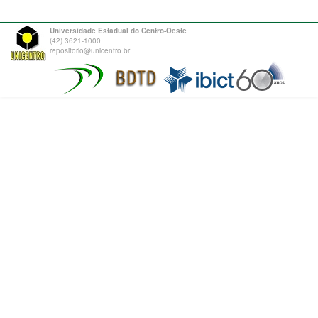
Universidade Estadual do Centro-Oeste
(42) 3621-1000
repositorio@unicentro.br