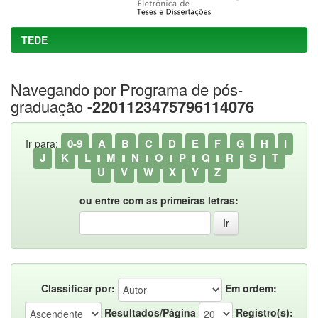
TEDE
Navegando por Programa de pós-
graduação
-2201123475796114076
0-9
A
B
C
D
E
F
G
H
I
Ir para:
J
K
L
M
N
O
P
Q
R
S
T
U
V
W
X
Y
Z
ou entre com as primeiras letras:
Classificar por:
Em ordem:
Resultados/Página
Registro(s):