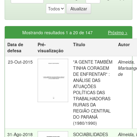
Mostrando resultados 1 a 20 de 147
Próximo >
Data de
Pré-
Título
Autor
defesa
visualização
23-Out-2015
"A GENTE TAMBÉM
Almeida,
TINHA CORAGEM
Marisange
DE ENFRENTAR" :
de
ANÁLISE DAS
ATUAÇÕES
POLÍTICAS DAS
TRABALHADORAS
RURAIS DA
REGIÃO CENTRAL
DO PARANÁ
(1980/1990)
31-Ago-2018
SOCIABILIDADES
Almeida, 