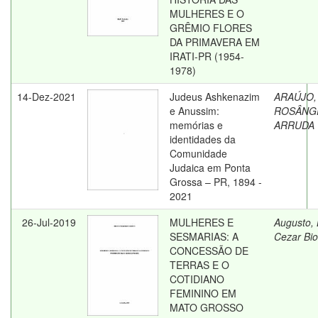
MULHERES E O
GRÊMIO FLORES
DA PRIMAVERA EM
IRATI-PR (1954-
1978)
14-Dez-2021
Judeus Ashkenazim
ARAÚJO,
e Anussim:
ROSÂNG
memórias e
ARRUDA
identidades da
Comunidade
Judaica em Ponta
Grossa – PR, 1894 -
2021
26-Jul-2019
MULHERES E
Augusto,
SESMARIAS: A
Cezar Bio
CONCESSÃO DE
TERRAS E O
COTIDIANO
FEMININO EM
MATO GROSSO