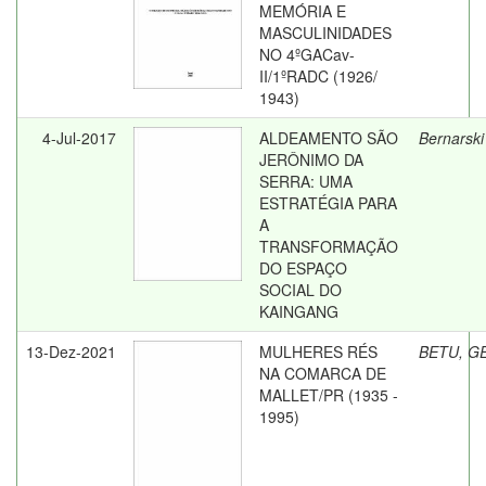
MEMÓRIA E
MASCULINIDADES
NO 4ºGACav-
II/1ºRADC (1926/
1943)
4-Jul-2017
ALDEAMENTO SÃO
Bernarski 
JERÔNIMO DA
SERRA: UMA
ESTRATÉGIA PARA
A
TRANSFORMAÇÃO
DO ESPAÇO
SOCIAL DO
KAINGANG
13-Dez-2021
MULHERES RÉS
BETU, G
NA COMARCA DE
MALLET/PR (1935 -
1995)