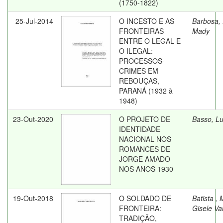
(1750-1822)
25-Jul-2014
O INCESTO E AS
Barbosa,
FRONTEIRAS
Mady
ENTRE O LEGAL E
O ILEGAL:
PROCESSOS-
CRIMES EM
REBOUÇAS,
PARANÁ (1932 à
1948)
23-Out-2020
O PROJETO DE
Basso, L
IDENTIDADE
NACIONAL NOS
ROMANCES DE
JORGE AMADO
NOS ANOS 1930
19-Out-2018
O SOLDADO DE
Batista , 
FRONTEIRA:
Gisele Va
TRADIÇÃO,