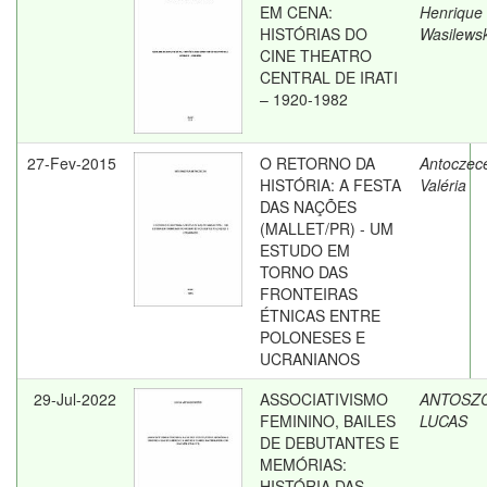
EM CENA:
Henrique
HISTÓRIAS DO
Wasilewsk
CINE THEATRO
CENTRAL DE IRATI
– 1920-1982
27-Fev-2015
O RETORNO DA
Antoczece
HISTÓRIA: A FESTA
Valéria
DAS NAÇÕES
(MALLET/PR) - UM
ESTUDO EM
TORNO DAS
FRONTEIRAS
ÉTNICAS ENTRE
POLONESES E
UCRANIANOS
29-Jul-2022
ASSOCIATIVISMO
ANTOSZC
FEMININO, BAILES
LUCAS
DE DEBUTANTES E
MEMÓRIAS:
HISTÓRIA DAS