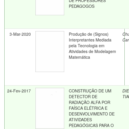
DE PROFESSORES
PEDAGOGOS
3-Mar-2020
Produção de (Signos)
Chu
Interpretantes Mediada
Car
pela Tecnologia em
Atividades de Modelagem
Matemática
24-Fev-2017
CONSTRUÇÃO DE UM
DI
DETECTOR DE
TI
RADIAÇÃO ALFA POR
FAÍSCA ELÉTRICA E
DESENVOLVIMENTO DE
ATIVIDADES
PEDAGÓGICAS PARA O