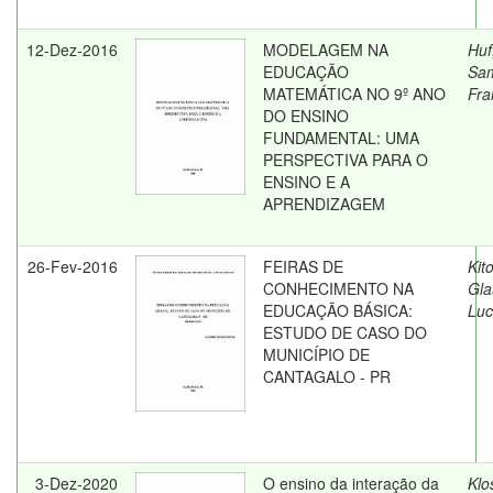
12-Dez-2016
MODELAGEM NA
Huf
EDUCAÇÃO
Sa
MATEMÁTICA NO 9º ANO
Fra
DO ENSINO
FUNDAMENTAL: UMA
PERSPECTIVA PARA O
ENSINO E A
APRENDIZAGEM
26-Fev-2016
FEIRAS DE
Kito
CONHECIMENTO NA
Gla
EDUCAÇÃO BÁSICA:
Luc
ESTUDO DE CASO DO
MUNICÍPIO DE
CANTAGALO - PR
3-Dez-2020
O ensino da interação da
Klo