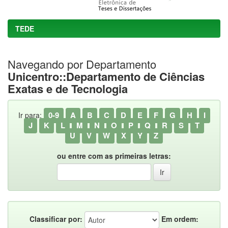
TEDE
Navegando por Departamento
Unicentro::Departamento de Ciências
Exatas e de Tecnologia
0-9
A
B
C
D
E
F
G
H
I
Ir para:
J
K
L
M
N
O
P
Q
R
S
T
U
V
W
X
Y
Z
ou entre com as primeiras letras:
Classificar por:
Em ordem: