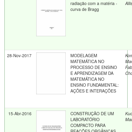
radiação com a matéria -
All
curva de Bragg
28-Nov-2017
MODELAGEM
Kom
MATEMÁTICA NO
Mar
PROCESSO DE ENSINO
Fab
E APRENDIZAGEM DA
Cho
MATEMÁTICA NO
ENSINO FUNDAMENTAL:
AÇÕES E INTERAÇÕES
15-Abr-2016
CONSTRUÇÃO DE UM
Kuc
LABORATÓRIO
Mau
COMPACTO PARA
REAÇÕES ORGÂNICAS