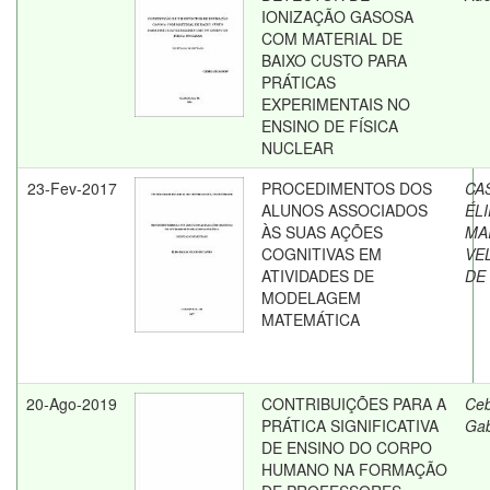
IONIZAÇÃO GASOSA
COM MATERIAL DE
BAIXO CUSTO PARA
PRÁTICAS
EXPERIMENTAIS NO
ENSINO DE FÍSICA
NUCLEAR
23-Fev-2017
PROCEDIMENTOS DOS
CA
ALUNOS ASSOCIADOS
ÉL
ÀS SUAS AÇÕES
MA
COGNITIVAS EM
VE
ATIVIDADES DE
DE
MODELAGEM
MATEMÁTICA
20-Ago-2019
CONTRIBUIÇÕES PARA A
Ceb
PRÁTICA SIGNIFICATIVA
Gab
DE ENSINO DO CORPO
HUMANO NA FORMAÇÃO