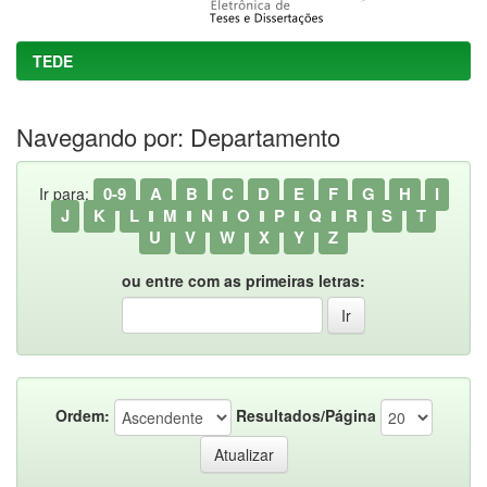
TEDE
Navegando por: Departamento
0-9
A
B
C
D
E
F
G
H
I
Ir para:
J
K
L
M
N
O
P
Q
R
S
T
U
V
W
X
Y
Z
ou entre com as primeiras letras:
Ordem:
Resultados/Página