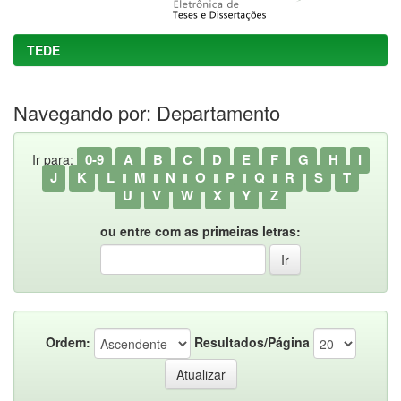
TEDE
Navegando por: Departamento
0-9
A
B
C
D
E
F
G
H
I
Ir para:
J
K
L
M
N
O
P
Q
R
S
T
U
V
W
X
Y
Z
ou entre com as primeiras letras:
Ordem:
Resultados/Página