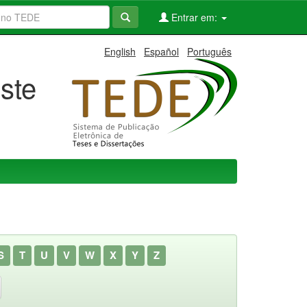
Entrar em:
English
Español
Português
ste
S
T
U
V
W
X
Y
Z