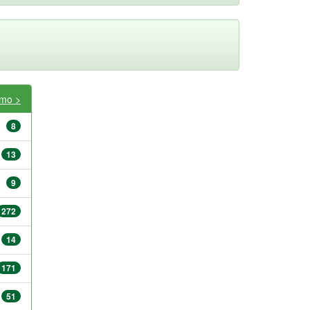
imo >
8
13
9
272
14
171
51