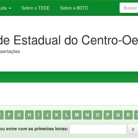
juda
Sobre o TEDE
Sobre a BDTD
de Estadual do Centro-Oe
issertações
E
F
G
H
I
J
K
L
M
N
O
P
Q
R
ou entre com as primeiras letras: