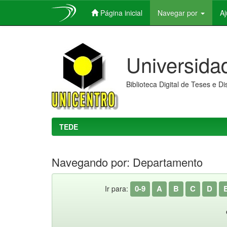
Página inicial
Navegar por
A
Skip
navigation
Universida
Biblioteca Digital de Teses e D
TEDE
Navegando por: Departamento
0-9
A
B
C
D
Ir para: