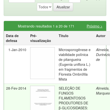
Mostrando resultados 1 a 20 de 171
Próximo >
Data de
Pré-
Título
Autor
defesa
visualização
1-Jan-2010
Microsporogênese e
Almeida,
viabilidade polínica
Durinézi
de pitangueira
de
(Eugenia uniflora L.)
em fragmentos de
Floresta Ombrófila
Mista
28-Fev-2014
SELEÇÃO DE
Almeida,
FUNGOS
Marques
FILAMENTOSOS
PRODUTORES DE
β-GLICOSIDASES: