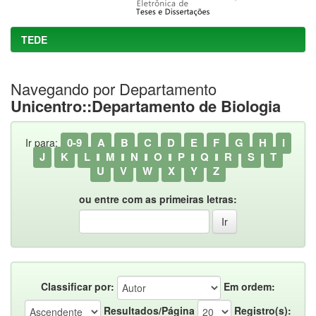
TEDE
Navegando por Departamento
Unicentro::Departamento de Biologia
0-9
A
B
C
D
E
F
G
H
I
Ir para:
J
K
L
M
N
O
P
Q
R
S
T
U
V
W
X
Y
Z
ou entre com as primeiras letras:
Classificar por:
Em ordem:
Resultados/Página
Registro(s):