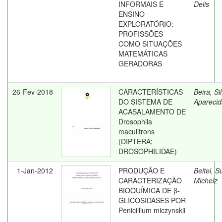
INFORMAIS E
Delis
ENSINO
EXPLORATÓRIO:
PROFISSÕES
COMO SITUAÇÕES
MATEMÁTICAS
GERADORAS
26-Fev-2018
CARACTERÍSTICAS
Beira, Si
DO SISTEMA DE
Aparecid
ACASALAMENTO DE
Drosophila
maculifrons
(DIPTERA;
DROSOPHILIDAE)
1-Jan-2012
PRODUÇÃO E
Beitel, 
CARACTERIZAÇÃO
Michelz
BIOQUÍMICA DE β-
GLICOSIDASES POR
Penicillium miczynskii