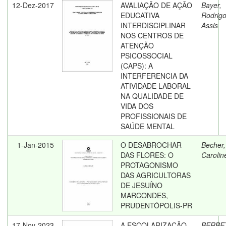
12-Dez-2017
AVALIAÇÃO DE AÇÃO
Bayer,
EDUCATIVA
Rodrigo
INTERDISCIPLINAR
Assis
NOS CENTROS DE
ATENÇÃO
PSICOSSOCIAL
(CAPS): A
INTERFERENCIA DA
ATIVIDADE LABORAL
NA QUALIDADE DE
VIDA DOS
PROFISSIONAIS DE
SAÚDE MENTAL
1-Jan-2015
O DESABROCHAR
Becher,
DAS FLORES: O
Carolin
PROTAGONISMO
DAS AGRICULTORAS
DE JESUÍNO
MARCONDES,
PRUDENTÓPOLIS-PR
17-Nov-2023
A ESCOLARIZAÇÃO
BERBE