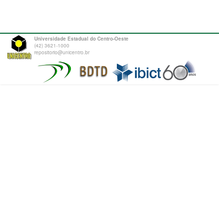
Universidade Estadual do Centro-Oeste
(42) 3621-1000
repositorio@unicentro.br