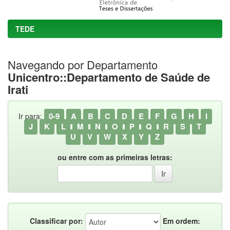
TEDE
Navegando por Departamento
Unicentro::Departamento de Saúde de
Irati
0-9
A
B
C
D
E
F
G
H
I
Ir para:
J
K
L
M
N
O
P
Q
R
S
T
U
V
W
X
Y
Z
ou entre com as primeiras letras:
Classificar por:
Em ordem: