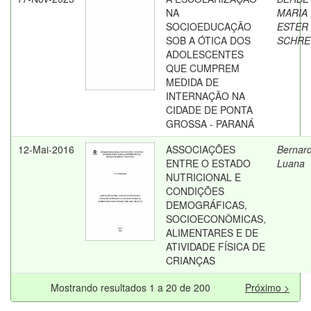
NA
MARIA
SOCIOEDUCAÇÃO
ESTER
SOB A ÓTICA DOS
SCHRE
ADOLESCENTES
QUE CUMPREM
MEDIDA DE
INTERNAÇÃO NA
CIDADE DE PONTA
GROSSA - PARANÁ
12-Mai-2016
ASSOCIAÇÕES
Bernard
ENTRE O ESTADO
Luana
NUTRICIONAL E
CONDIÇÕES
DEMOGRÁFICAS,
SOCIOECONÔMICAS,
ALIMENTARES E DE
ATIVIDADE FÍSICA DE
CRIANÇAS
Mostrando resultados 1 a 20 de 200
Próximo >