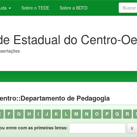
juda
Sobre o TEDE
Sobre a BDTD
de Estadual do Centro-Oe
issertações
entro::Departamento de Pedagogia
E
F
G
H
I
J
K
L
M
N
O
P
Q
R
ou entre com as primeiras letras: