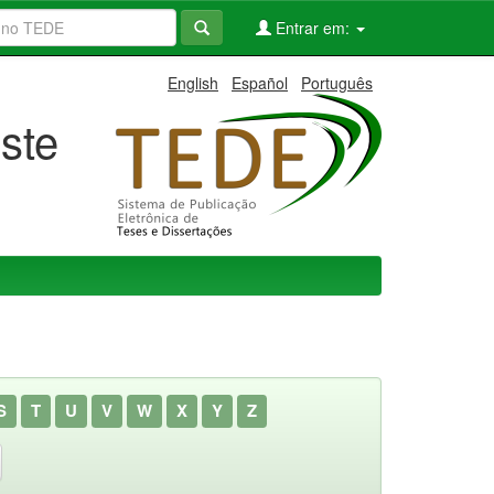
Entrar em:
English
Español
Português
ste
S
T
U
V
W
X
Y
Z