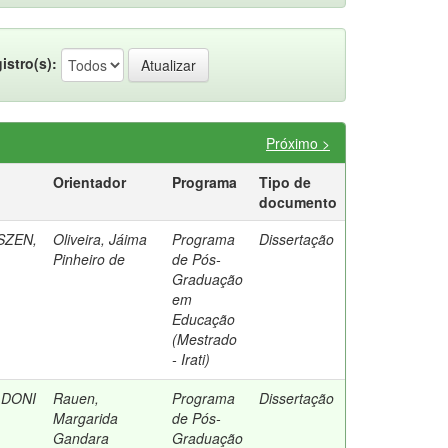
istro(s):
Próximo >
Orientador
Programa
Tipo de
documento
SZEN,
Oliveira, Jáima
Programa
Dissertação
Pinheiro de
de Pós-
Graduação
em
Educação
(Mestrado
- Irati)
LDONI
Rauen,
Programa
Dissertação
Margarida
de Pós-
Gandara
Graduação