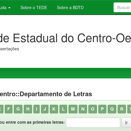
juda
Sobre o TEDE
Sobre a BDTD
de Estadual do Centro-Oe
issertações
entro::Departamento de Letras
E
F
G
H
I
J
K
L
M
N
O
P
Q
R
ou entre com as primeiras letras: