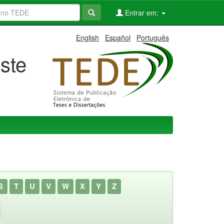
Entrar em:
English
Español
Português
ste
S
T
U
V
W
X
Y
Z