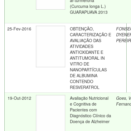
ar-turmerona
(Curcuma longa L.)
GUARAPUAVA 2013
25-Fev-2016
OBTENÇÃO,
FONSE
CARACTERIZAÇÃO E
DYENE
AVALIAÇÃO DAS
PEREI
ATIVIDADES
ANTIOXIDANTE E
ANTITUMORAL IN
VITRO DE
NANOPARTÍCULAS
DE ALBUMINA
CONTENDO
RESVERATROL
19-Out-2012
Avaliação Nutricional
Goes, 
e Cognitiva de
Fernan
Pacientes com
Diagnóstico Clínico da
Doença de Alzheimer