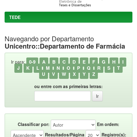
TEDE
Navegando por Departamento
Unicentro::Departamento de Farmácia
0-9
A
B
C
D
E
F
G
H
I
Ir para:
J
K
L
M
N
O
P
Q
R
S
T
U
V
W
X
Y
Z
ou entre com as primeiras letras:
Classificar por:
Em ordem:
Resultados/Página
Registro(s):