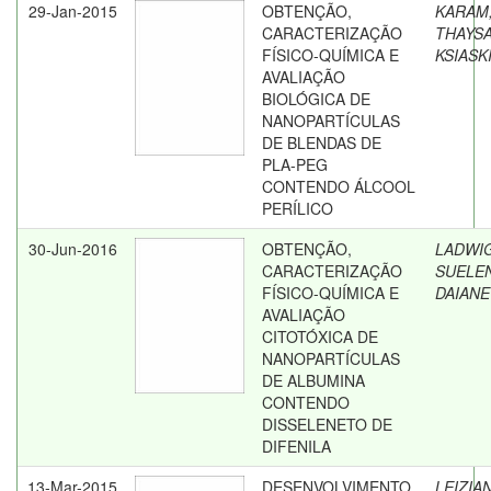
29-Jan-2015
OBTENÇÃO,
KARAM
CARACTERIZAÇÃO
THAYS
FÍSICO-QUÍMICA E
KSIASK
AVALIAÇÃO
BIOLÓGICA DE
NANOPARTÍCULAS
DE BLENDAS DE
PLA-PEG
CONTENDO ÁLCOOL
PERÍLICO
30-Jun-2016
OBTENÇÃO,
LADWIG
CARACTERIZAÇÃO
SUELE
FÍSICO-QUÍMICA E
DAIANE
AVALIAÇÃO
CITOTÓXICA DE
NANOPARTÍCULAS
DE ALBUMINA
CONTENDO
DISSELENETO DE
DIFENILA
13-Mar-2015
DESENVOLVIMENTO
LEIZIAN