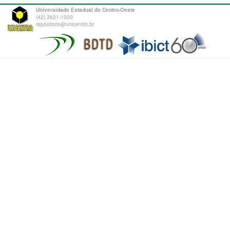
Universidade Estadual do Centro-Oeste
(42) 3621-1000
repositorio@unicentro.br