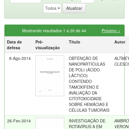
Mostrando resultados 1 a 20 de 44
Próximo >
Data de
Pré-
Título
Autor
defesa
visualização
8-Ago-2014
OBTENÇÃO DE
ALTME
NANOPARTÍCULAS
CLESCI
DE POLI (ÁCIDO
LÁCTICO)
CONTENDO
TAMOXIFENO E
AVALIAÇÃO DA
CITOTOXICIDADE
SOBRE HEMÁCIAS E
CÉLULAS TUMORAIS
26-Fev-2014
INVESTIGAÇÃO DE
AMBROS
ROTAVÍRUS A EM
VERON