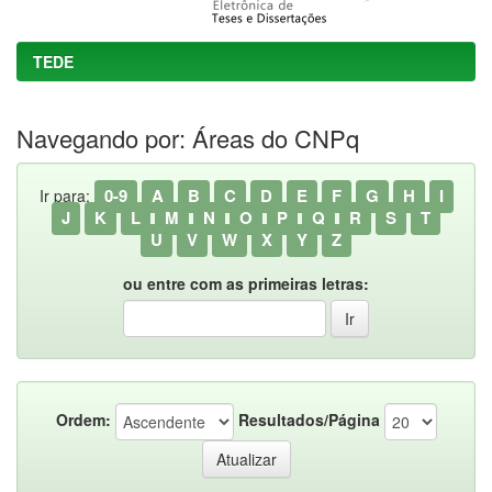
TEDE
Navegando por: Áreas do CNPq
0-9
A
B
C
D
E
F
G
H
I
Ir para:
J
K
L
M
N
O
P
Q
R
S
T
U
V
W
X
Y
Z
ou entre com as primeiras letras:
Ordem:
Resultados/Página